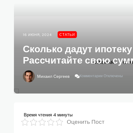
СТАТЬИ
16 ИЮНЯ, 2024
Сколько дадут ипотеку
Рассчитайте свою сум
ГЛАВНАЯ
СТА
К
Михаил Сергеев
Комментарии
Отключены
Записи
Сколько
Дадут
Ипотеку
С
Зарплатой
80000?
Время чтения
4 минуты
Рассчитайте
Оценить Пост
Свою
Сумму