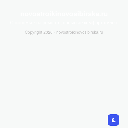
novostroikinovosibirska.ru
Сэкономьте на ремонте, повысьте комфорт жилья.
Copyright 2026 - novostroikinovosibirska.ru