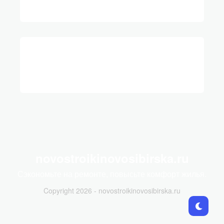
novostroikinovosibirska.ru
Сэкономьте на ремонте, повысьте комфорт жилья.
Copyright 2026 - novostroikinovosibirska.ru