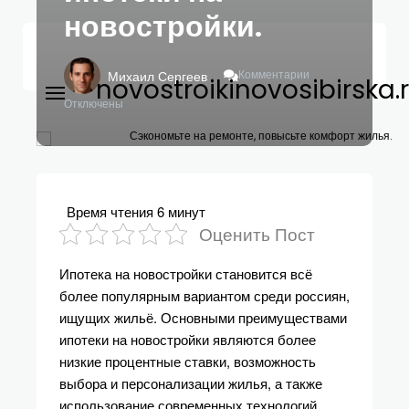
новостройки.
К
Комментарии
Михаил Сергеев
novostroikinovosibirska.
Записи
Преимущества
Отключены
И
Недостатки
Сэкономьте на ремонте, повысьте комфорт жилья.
Ипотеки
На
Новостройки.
Время чтения
6 минут
Оценить Пост
Ипотека на новостройки становится всё
более популярным вариантом среди россиян,
ищущих жильё. Основными преимуществами
ипотеки на новостройки являются более
низкие процентные ставки, возможность
выбора и персонализации жилья, а также
использование современных технологий