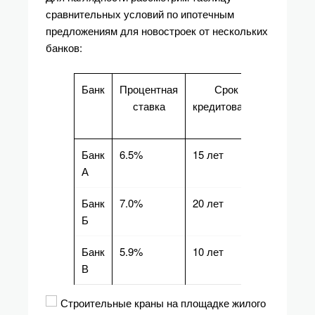
сравнительных условий по ипотечным
предложениям для новостроек от нескольких
банков:
Банк
Процентная
Срок
Миним
ставка
кредитования
первона
вз
Банк
6.5%
15 лет
20%
А
Банк
7.0%
20 лет
15%
Б
Банк
5.9%
10 лет
25%
В