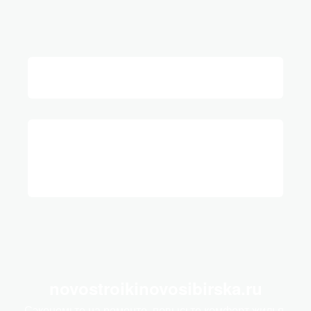
novostroikinovosibirska.ru
Сэкономьте на ремонте, повысьте комфорт жилья.