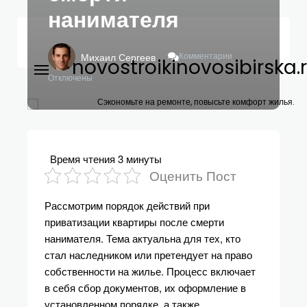
нанимателя
К
Комментарии
Михаил Сергеев
novostroikinovosibirska.
Записи
Приватизация
Отключены
Квартиры
После
Сэкономьте на ремонте, повысьте комфорт жилья.
Смерти
Нанимателя
Время чтения
3 минуты
Оценить Пост
Рассмотрим порядок действий при
приватизации квартиры после смерти
нанимателя. Тема актуальна для тех, кто
стал наследником или претендует на право
собственности на жилье. Процесс включает
в себя сбор документов, их оформление в
установленном порядке, а также