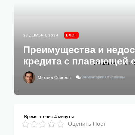
БЛОГ
23 ДЕКАБРЯ, 2024
Преимущества и недос
кредита с плавающей 
ГЛАВНАЯ
СТА
К
Михаил Сергеев
Комментарии
Отключены
Записи
Преимущества
И
Недостатки
Ипотечного
Кредита
С
Время чтения
4 минуты
Плавающей
Оценить Пост
Ставкой