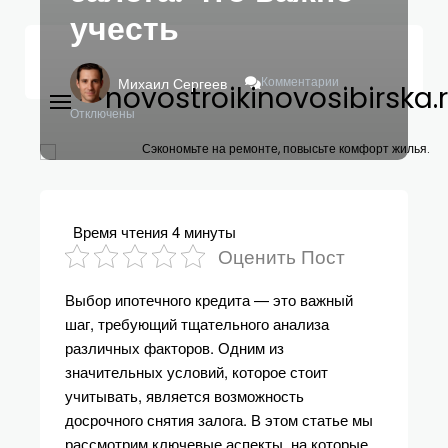
учесть
К
Комментарии
Михаил Сергеев
novostroikinovosibirska.
Записи
Как
Отключены
Выбрать
Ипотечный
Сэкономьте на ремонте, повысьте комфорт жилья.
Кредит
С
Возможностью
Досрочного
Время чтения
4 минуты
Снятия
Оценить Пост
Залога:
Что
Выбор ипотечного кредита — это важный
Важно
Учесть
шаг, требующий тщательного анализа
различных факторов. Одним из
значительных условий, которое стоит
учитывать, является возможность
досрочного снятия залога. В этом статье мы
рассмотрим ключевые аспекты, на которые