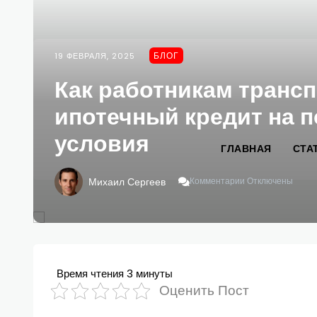
БЛОГ
19 ФЕВРАЛЯ, 2025
Как работникам транс
ипотечный кредит на п
условия
ГЛАВНАЯ
СТА
К
Михаил Сергеев
Комментарии
Отключены
Записи
Как
Работникам
Транспортной
Сферы
Получить
Ипотечный
Время чтения
3 минуты
Кредит
Оценить Пост
На
Покупку