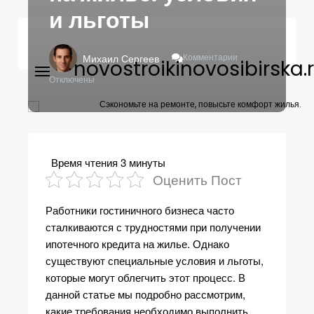
и льготы
К
Комментарии
Михаил Сергеев
novostroikinovosibirska.
Записи
Как
Отключены
Работникам
Гостиничного
Сэкономьте на ремонте, повысьте комфорт жилья.
Бизнеса
Получить
Ипотечный
Кредит
Время чтения
3 минуты
На
Оценить Пост
Жилье:
Условия
Работники гостиничного бизнеса часто
И
Льготы
сталкиваются с трудностями при получении
ипотечного кредита на жилье. Однако
существуют специальные условия и льготы,
которые могут облегчить этот процесс. В
данной статье мы подробно рассмотрим,
какие требования необходимо выполнить