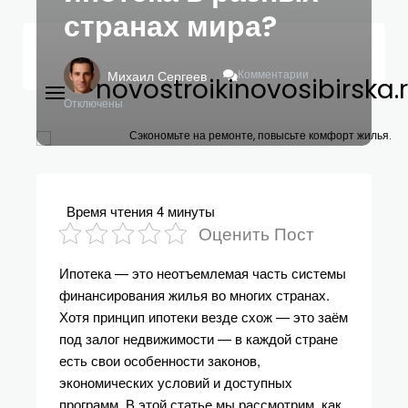
странах мира?
К
Комментарии
Михаил Сергеев
novostroikinovosibirska.
Записи
Как
Отключены
Работает
Ипотека
Сэкономьте на ремонте, повысьте комфорт жилья.
В
Разных
Странах
Мира?
Время чтения
4 минуты
Оценить Пост
Ипотека — это неотъемлемая часть системы
финансирования жилья во многих странах.
Хотя принцип ипотеки везде схож — это заём
под залог недвижимости — в каждой стране
есть свои особенности законов,
экономических условий и доступных
программ. В этой статье мы рассмотрим, как