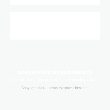
novostroikinovosibirska.ru
Сэкономьте на ремонте, повысьте комфорт жилья.
Copyright 2026 - novostroikinovosibirska.ru