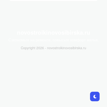
novostroikinovosibirska.ru
Сэкономьте на ремонте, повысьте комфорт жилья.
Copyright 2026 - novostroikinovosibirska.ru