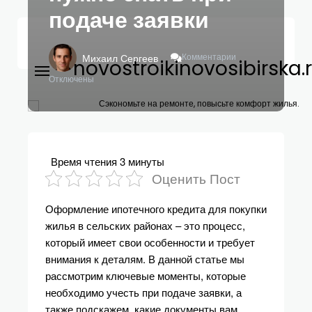
подаче заявки
К
Комментарии
Михаил Сергеев
novostroikinovosibirska.
Записи
Как
Отключены
Оформить
Ипотечный
Сэкономьте на ремонте, повысьте комфорт жилья.
Кредит
Для
Покупки
Жилья
Время чтения
3 минуты
В
Оценить Пост
Сельских
Районах:
Оформление ипотечного кредита для покупки
Что
Нужно
жилья в сельских районах – это процесс,
Знать
который имеет свои особенности и требует
При
внимания к деталям. В данной статье мы
Подаче
рассмотрим ключевые моменты, которые
Заявки
необходимо учесть при подаче заявки, а
также подскажем, какие документы вам