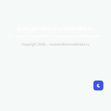
novostroikinovosibirska.ru
Сэкономьте на ремонте, повысьте комфорт жилья.
Copyright 2026 - novostroikinovosibirska.ru