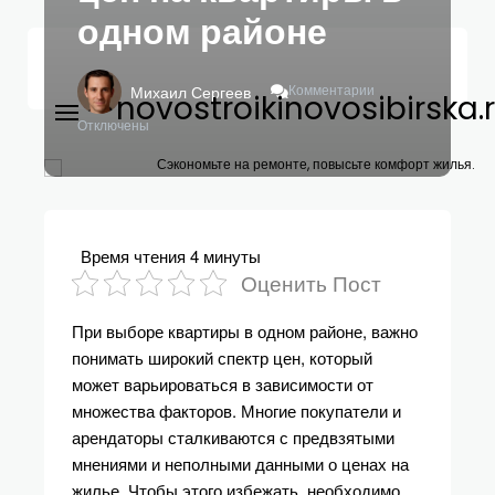
одном районе
К
Комментарии
Михаил Сергеев
novostroikinovosibirska.
Записи
Как
Отключены
Оценивать
Широкий
Сэкономьте на ремонте, повысьте комфорт жилья.
Спектр
Цен
На
Квартиры
Время чтения
4 минуты
В
Оценить Пост
Одном
Районе
При выборе квартиры в одном районе, важно
понимать широкий спектр цен, который
может варьироваться в зависимости от
множества факторов. Многие покупатели и
арендаторы сталкиваются с предвзятыми
мнениями и неполными данными о ценах на
жилье. Чтобы этого избежать, необходимо