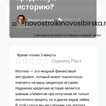
историю?
К
Комментарии
Михаил Сергеев
novostroikinovosibirska.
Записи
Как
Отключены
Ипотека
Влияет
Сэкономьте на ремонте, повысьте комфорт жилья.
На
Вашу
Кредитную
Историю?
Время чтения
3 минуты
Оценить Пост
Ипотека — это мощный финансовый
инструмент, который может значительно
повлиять на вашу кредитную историю.
Надежная кредитная история является
важным элементом при получении не только
ипотечного кредита, но и других видов займа.
В этой статье мы рассмотрим, как ипотека